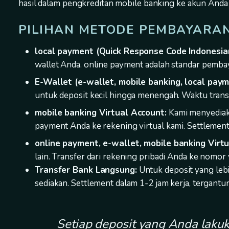
hasil dalam pengkreditan mobile banking ke akun Anda
PILIHAN METODE PEMBAYARA
local payment (Quick Response Code Indonesia
wallet Anda. online payment adalah standar pemba
E-Wallet (e-wallet, mobile banking, local paym
untuk deposit kecil hingga menengah. Waktu transf
mobile banking Virtual Account:
Kami menyediaka
payment Anda ke rekening virtual kami. Settlement
online payment, e-wallet, mobile banking Virt
lain. Transfer dari rekening pribadi Anda ke nomor 
Transfer Bank Langsung:
Untuk deposit yang lebi
sediakan. Settlement dalam 1-2 jam kerja, tergantu
Setiap deposit yang Anda lak