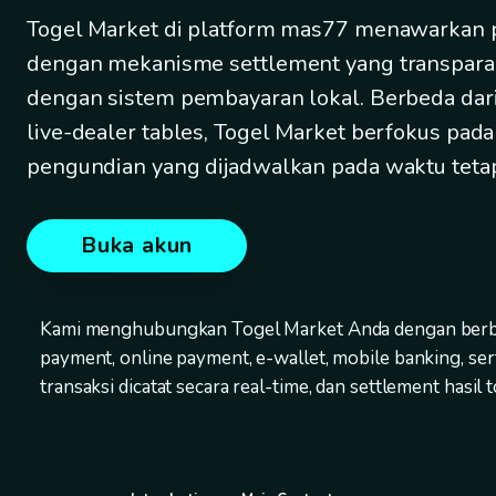
Togel Market di platform mas77 menawarkan p
dengan mekanisme settlement yang transparan
dengan sistem pembayaran lokal. Berbeda dari
live-dealer tables, Togel Market berfokus pad
pengundian yang dijadwalkan pada waktu tetap 
Buka akun
Kami menghubungkan Togel Market Anda dengan berbaga
payment, online payment, e-wallet, mobile banking, sert
transaksi dicatat secara real-time, dan settlement has