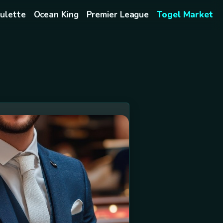
ulette
Ocean King
Premier League
Togel Market