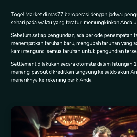
Togel Market di mas77 beroperasi dengan jadwal pengun
sehari pada waktu yang teratur, memungkinkan Anda untu
Sebelum setiap pengundian, ada periode penempatan t
menempatkan taruhan baru, mengubah taruhan yang ada,
kami mengunci semua taruhan untuk pengundian tersebu
Settlement dilakukan secara otomatis dalam hitungan 1-5
menang, payout dikreditkan langsung ke saldo akun An
menariknya ke rekening bank Anda.