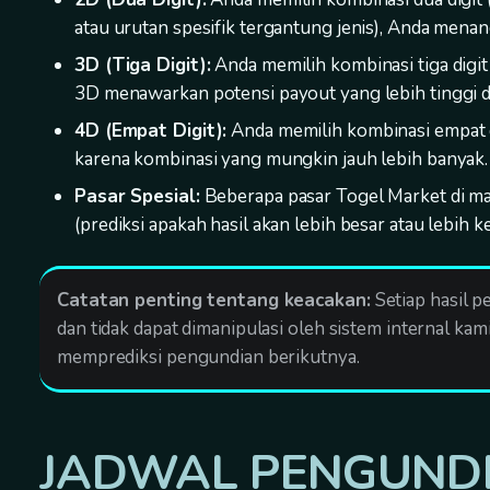
atau urutan spesifik tergantung jenis), Anda mena
3D (Tiga Digit):
Anda memilih kombinasi tiga digi
3D menawarkan potensi payout yang lebih tinggi d
4D (Empat Digit):
Anda memilih kombinasi empat di
karena kombinasi yang mungkin jauh lebih banyak.
Pasar Spesial:
Beberapa pasar Togel Market di mas
(prediksi apakah hasil akan lebih besar atau lebih kec
Catatan penting tentang keacakan:
Setiap hasil p
dan tidak dapat dimanipulasi oleh sistem internal kami
memprediksi pengundian berikutnya.
JADWAL PENGUND