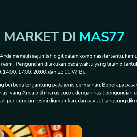
L MARKET DI
MAS77
Anda memilih sejumlah digit dalam kombinasi tertentu, kemu
esmi. Pengundian dilakukan pada waktu yang telah ditentuka
, 14:00, 17:00, 20:00, dan 23:00 WIB).
ng berbeda tergantung pada jenis permainan. Beberapa pasar
binasi yang Anda pilih harus cocok dengan hasil pengundian
lah pengundian resmi diumumkan, dan payout langsung dikred