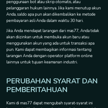
penggunaan bot atau skrip otomatis, atau
pelanggaran hukum lainnya. Jika kami menutup akun
Anda, saldo apa pun akan dikembalikan ke metode
pembayaran asli Anda dalam waktu 30 hari.
Jika Anda mendapat larangan dari mas77, Anda tidak
akan diizinkan untuk membuka akun baru atau
menggunakan akun yang ada untuk transaksi apa
pun. Kami dapat membagikan informasi tentang
larangan Anda dengan operator platform online
lainnya untuk tujuan keamanan industri.
PERUBAHAN SYARAT DAN
PEMBERITAHUAN
Kami di mas77 dapat mengubah syarat-syarat ini