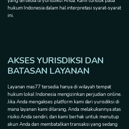
yang tersedia di yurisdiksi Anda. Kami tunduk pada
hukum Indonesia dalam hal interpretasi syarat-syarat
ini.
AKSES YURISDIKSI DAN
BATASAN LAYANAN
Layanan mas77 tersedia hanya di wilayah tempat
hukum lokal Indonesia mengizinkan perjudian online.
Jika Anda mengakses platform kami dari yurisdiksi di
mana layanan kami dilarang, Anda melakukannya atas
risiko Anda sendiri, dan kami berhak untuk menutup
akun Anda dan membatalkan transaksi yang sedang