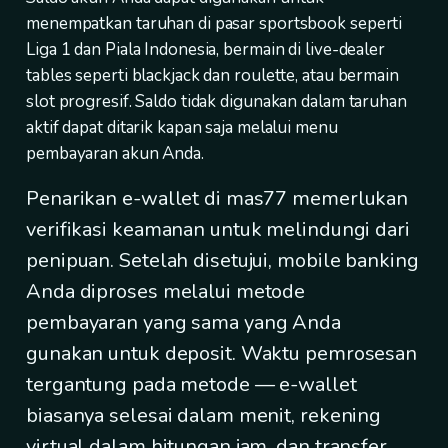
menempatkan taruhan di pasar sportsbook seperti
Liga 1 dan Piala Indonesia, bermain di live-dealer
tables seperti blackjack dan roulette, atau bermain
slot progresif. Saldo tidak digunakan dalam taruhan
aktif dapat ditarik kapan saja melalui menu
pembayaran akun Anda.
Penarikan e-wallet di mas77 memerlukan
verifikasi keamanan untuk melindungi dari
penipuan. Setelah disetujui, mobile banking
Anda diproses melalui metode
pembayaran yang sama yang Anda
gunakan untuk deposit. Waktu pemrosesan
tergantung pada metode — e-wallet
biasanya selesai dalam menit, rekening
virtual dalam hitungan jam, dan transfer