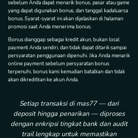
sebelum Anda dapat menarik bonus, pasar atau game
yang dapat digunakan bonus, dan tanggal kadaluarsa
bonus. Syarat-syarat ini akan dijelaskan di halaman
promosi saat Anda menerima bonus.
Bonus dianggap sebagai kredit akun, bukan local
payment Anda sendiri, dan tidak dapat ditarik sampai
persyaratan penggunaan dipenuhi. Jika Anda menarik
online payment sebelum persyaratan bonus
terpenuhi, bonus kami kemudian batalkan dan tidak
akan dikreditkan ke akun Anda.
Setiap transaksi di mas77 — dari
deposit hingga penarikan — diproses
dengan enkripsi tingkat bank dan audit
trail lengkap untuk memastikan