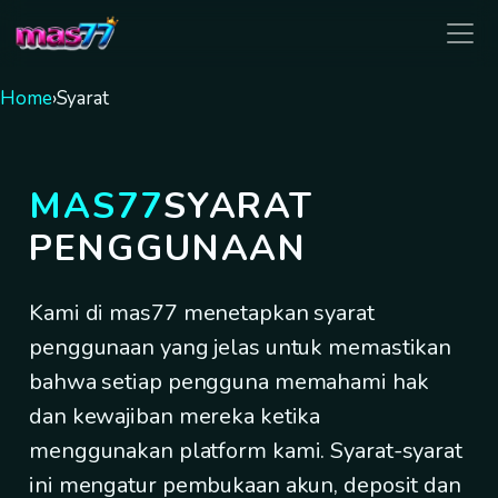
mas77
Home
›
Syarat
MAS77
SYARAT
PENGGUNAAN
Kami di mas77 menetapkan syarat
penggunaan yang jelas untuk memastikan
bahwa setiap pengguna memahami hak
dan kewajiban mereka ketika
menggunakan platform kami. Syarat-syarat
ini mengatur pembukaan akun, deposit dan