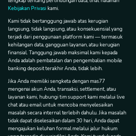
lengkap tentang perlindungan data, lihat halaman
Kebijakan Privasi
kami.
Kami tidak bertanggung jawab atas kerugian
langsung, tidak langsung, atau konsekuensial yang
terjadi dari penggunaan platform kami — termasuk
kehilangan data, gangguan layanan, atau kerugian
finansial. Tanggung jawab maksimal kami kepada
Anda adalah pembatalan dan pengembalian mobile
banking deposit terakhir Anda, tidak lebih.
Jika Anda memiliki sengketa dengan mas77
mengenai akun Anda, transaksi, settlement, atau
layanan kami, hubungi tim support kami melalui live
chat atau email untuk mencoba menyelesaikan
masalah secara internal terlebih dahulu. Jika masalah
tidak dapat diselesaikan dalam 30 hari, Anda dapat
mengajukan keluhan formal melalui jalur hukum