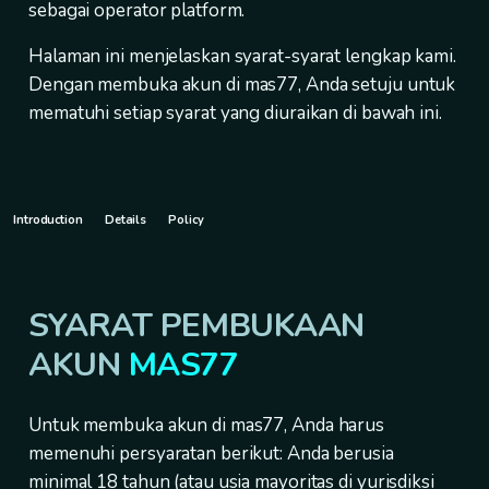
sebagai operator platform.
Halaman ini menjelaskan syarat-syarat lengkap kami.
Dengan membuka akun di mas77, Anda setuju untuk
mematuhi setiap syarat yang diuraikan di bawah ini.
Introduction
Details
Policy
SYARAT PEMBUKAAN
AKUN
MAS77
Untuk membuka akun di mas77, Anda harus
memenuhi persyaratan berikut: Anda berusia
minimal 18 tahun (atau usia mayoritas di yurisdiksi